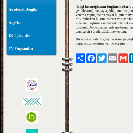
"
Bilgi insanoğlunun bugüne kadar bul
Akademik Dergiler
şekilde arttığı ve paylaşıldığı internet 
vererek yaptığınız bir yayın bugün düny
düşünülürken bugün internet vasıtasıyla u
Arşivler
kitlelere ulaştırmak istiyorsak internet 
Osmanlı Devleti zamanında matbaanın geç 
uzunca bir süredir düşünmekteydim.
Kütüphaneler
Bu adreste sizlerle çalışmalarımı paylaş
değerlendirmelerime yer vereceğim.
TV Programları
Paylaş
Facebook
Twitter
Email
Gm