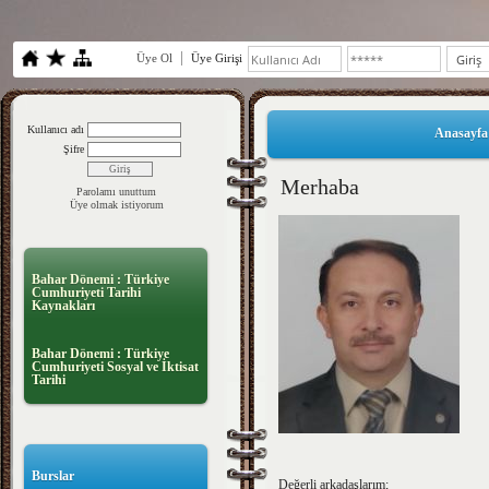
Üye Ol
Üye Girişi
Kullanıcı adı
Anasayfa
Şifre
Merhaba
Parolamı unuttum
Üye olmak istiyorum
Bahar Dönemi : Türkiye
Cumhuriyeti Tarihi
Kaynakları
Bahar Dönemi : Türkiye
Cumhuriyeti Sosyal ve İktisat
Tarihi
Burslar
Değerli arkadaşlarım;