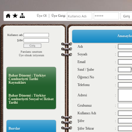
Üye Ol
Üye Girişi
Kullanıcı adı
Anasayfa
Şifre
Adı
:
Parolamı unuttum
Soyadı
:
Üye olmak istiyorum
Email
:
Sınıf / Şube
:
Bahar Dönemi : Türkiye
Öğrenci No
:
Cumhuriyeti Tarihi
Kaynakları
Telefonu
:
Adresi
:
Bahar Dönemi : Türkiye
Cumhuriyeti Sosyal ve İktisat
Tarihi
Grubunuz
:
Kullanıcı Adı
:
Şifre
:
Burslar
Şifre Tekrar
: