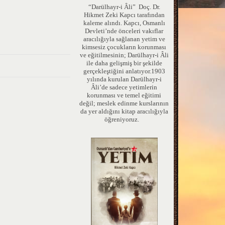
“Darülhayr-i Âli” Doç. Dr.
Hikmet Zeki Kapcı tarafından
kaleme alındı. Kapcı, Osmanlı
Devleti’nde önceleri vakıflar
aracılığıyla sağlanan yetim ve
kimsesiz çocukların korunması
ve eğitilmesinin; Darülhayr-i Âli
ile daha gelişmiş bir şekilde
gerçekleştiğini anlatıyor.1903
yılında kurulan Darülhayr-i
Âli’de sadece yetimlerin
korunması ve temel eğitimi
değil; meslek edinme kurslarının
da yer aldığını kitap aracılığıyla
öğreniyoruz.