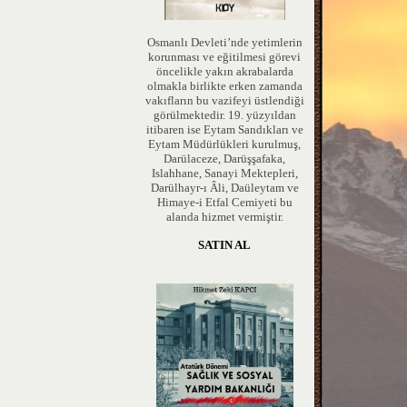
Osmanlı Devleti’nde yetimlerin
korunması ve eğitilmesi görevi
öncelikle yakın akrabalarda
olmakla birlikte erken zamanda
vakıfların bu vazifeyi üstlendiği
görülmektedir. 19. yüzyıldan
itibaren ise Eytam Sandıkları ve
Eytam Müdürlükleri kurulmuş,
Darülaceze, Darüşşafaka,
Islahhane, Sanayi Mektepleri,
Darülhayr-ı Âli, Daüleytam ve
Himaye-i Etfal Cemiyeti bu
alanda hizmet vermiştir.
SATIN AL