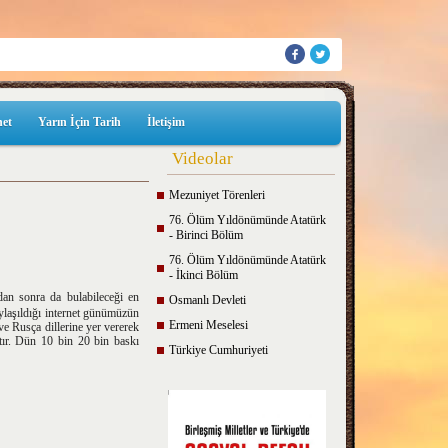
net
Yarın İçin Tarih
İletişim
Videolar
Mezuniyet Törenleri
76. Ölüm Yıldönümünde Atatürk
- Birinci Bölüm
76. Ölüm Yıldönümünde Atatürk
- İkinci Bölüm
an sonra da bulabileceği en
Osmanlı Devleti
paylaşıldığı internet günümüzün
Ermeni Meselesi
ve Rusça dillerine yer vererek
ır. Dün 10 bin 20 bin baskı
Türkiye Cumhuriyeti