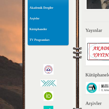
Akademik Dergiler
Arşivler
Kütüphaneler
Yayınlar
TV Programları
Kütüphanel
Arşivler