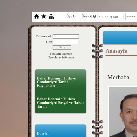
Üye Ol
Üye Girişi
Kullanıcı adı
Şifre
Anasayfa
Parolamı unuttum
Üye olmak istiyorum
Merhaba
Bahar Dönemi : Türkiye
Cumhuriyeti Tarihi
Kaynakları
Bahar Dönemi : Türkiye
Cumhuriyeti Sosyal ve İktisat
Tarihi
Burslar