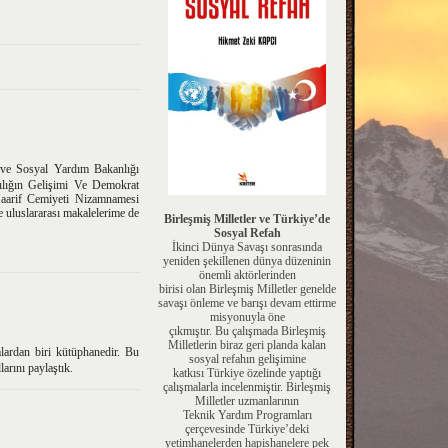
 ve Sosyal Yardım Bakanlığı
ılığın Gelişimi Ve Demokrat
Maarif Cemiyeti Nizamnamesi
e uluslararası makalelerime de
Birleşmiş Milletler ve Türkiye’de
Sosyal Refah
İkinci Dünya Savaşı sonrasında
yeniden şekillenen dünya düzeninin
önemli aktörlerinden
birisi olan Birleşmiş Milletler genelde
savaşı önleme ve barışı devam ettirme
misyonuyla öne
çıkmıştır. Bu çalışmada Birleşmiş
Milletlerin biraz geri planda kalan
ardan biri kütüphanedir. Bu
sosyal refahın gelişimine
arını paylaştık.
katkısı Türkiye özelinde yaptığı
çalışmalarla incelenmiştir. Birleşmiş
Milletler uzmanlarının
Teknik Yardım Programları
çerçevesinde Türkiye’deki
yetimhanelerden hapishanelere pek