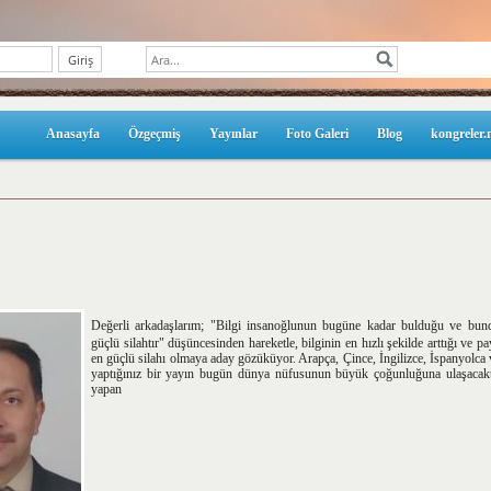
Anasayfa
Özgeçmiş
Yayınlar
Foto Galeri
Blog
kongreler.
Değerli arkadaşlarım; "Bilgi insanoğlunun bugüne kadar bulduğu ve bund
güçlü silahtır" düşüncesinden hareketle, bilginin en hızlı şekilde arttığı ve 
en güçlü silahı olmaya aday gözüküyor. Arapça, Çince, İngilizce, İspanyolca 
yaptığınız bir yayın bugün dünya nüfusunun büyük çoğunluğuna ulaşacakt
yapan